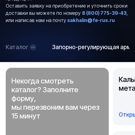
Оставить заявку на приобретение и уточнить сроки
доставки вы можете по номеру
8 (800) 775-39-43
,
или написав нам на почту
sakhalin@fe-rus.ru
Каталог
Запорно-регулирующая арма
Каль
Некогда смотреть
мета
каталог? Заполните
форму,
мы перезвоним вам через
Откры
15 минут