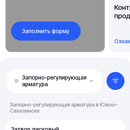
Конт
прод
Заполнить форму
Озна
Запорно-регулирующая
арматура
Запорно-регулирующая арматура в Южно-
Сахалинске
Затвор дисковый