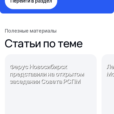
Перейти в раздел
Полезные материалы
Статьи по теме
Ферус Новосибирск
Ле
представили на открытом
Мо
заседании Совета РСПМ