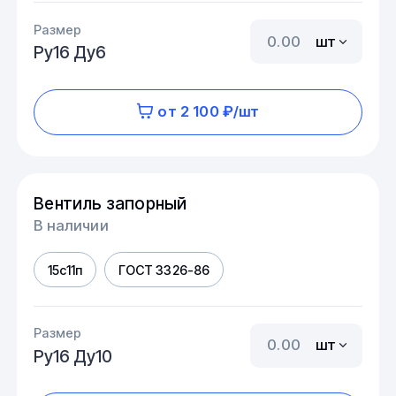
Размер
шт
Ру16 Ду6
от 2 100 ₽/шт
Вентиль запорный
В наличии
15с11п
ГОСТ 3326-86
Размер
шт
Ру16 Ду10