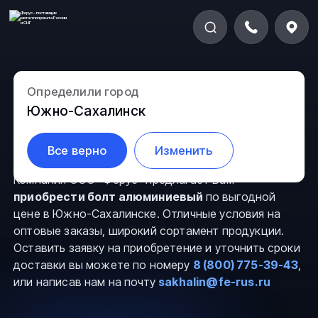
Определили город
Болты алюминиевые в
Южно-Сахалинск
Южно-Сахалинске
Все верно
Изменить
Компания ООО “Ферус” предлагает Вам
приобрести болт алюминиевый
по выгодной
цене в Южно-Сахалинске. Отличные условия на
оптовые заказы, широкий сортамент продукции.
Оставить заявку на приобретение и уточнить сроки
доставки вы можете по номеру
8 (800) 775-39-43
,
или написав нам на почту
sakhalin@fe-rus.ru