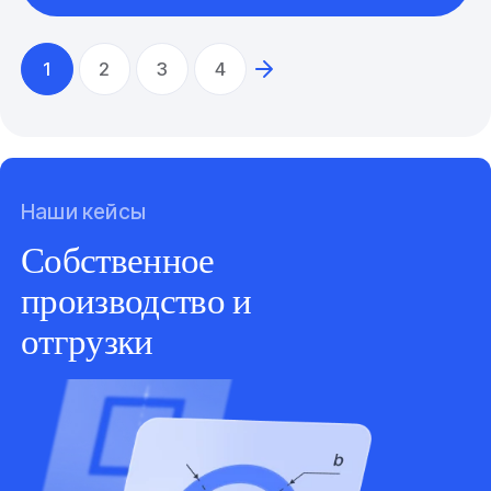
1
2
3
4
Наши кейсы
Собственное
производство и
отгрузки