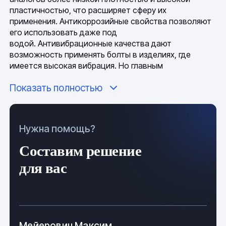
пластичностью, что расширяет сферу их
применения. Антикоррозийные свойства позволяют
его использовать даже под
водой. Антивибрационные качества дают
возможность применять болты в изделиях, где
имеется высокая вибрация. Но главным
достоинством алюминиевого крепежа считается
Показать полностью
сохранение первоначальных характеристик при
критических минусовых температурах. В отличие от
других металлов, алюминий на морозе становится
только крепче. Кроме вышеперечисленных фактов
Нужна помощь?
болты из алюминия имеют следующие
характеристики:
Составим решение
Легкость;
для вас
Низкая стоимость;
Высокая тепло-электропроводность;
Мейерович Максим