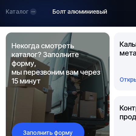
Каталог
Болт алюминиевый
Каль
Некогда смотреть
мета
каталог? Заполните
форму,
мы перезвоним вам через
Откры
15 минут
Конт
прод
Заполнить форму