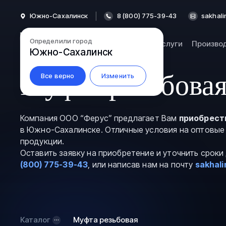
Южно-Сахалинск
8 (800) 775-39-43
sakhali
Определили город
Каталог
Услуги
Произво
Южно-Сахалинск
Муфта резьбова
Все верно
Изменить
Компания ООО “Ферус” предлагает Вам
приобрест
в Южно-Сахалинске. Отличные условия на оптовые
продукции.
Оставить заявку на приобретение и уточнить срок
(800) 775-39-43
, или написав нам на почту
sakhali
Каталог
Муфта резьбовая