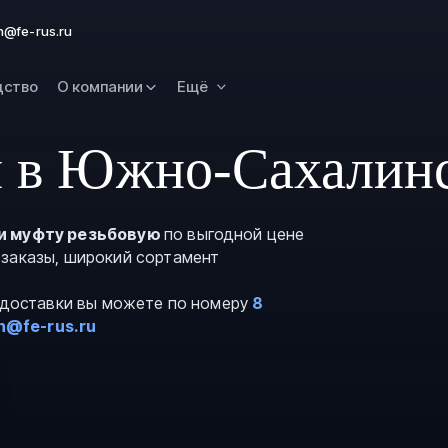
Омск
n@fe-rus.ru
Орск
дство
О компании
Ещё
Петропавловск
Камчатский
Рязань
я в Южно-Сахалин
Самара
Саратов
и муфту резьбовую
по выгодной цене
Сургут
 заказы, широкий сортамент
Тольятти
и доставки вы можете по номеру
8
Тула
n@fe-rus.ru
Улан-Удэ
Уфа
Ханты-Мансийс
Чита