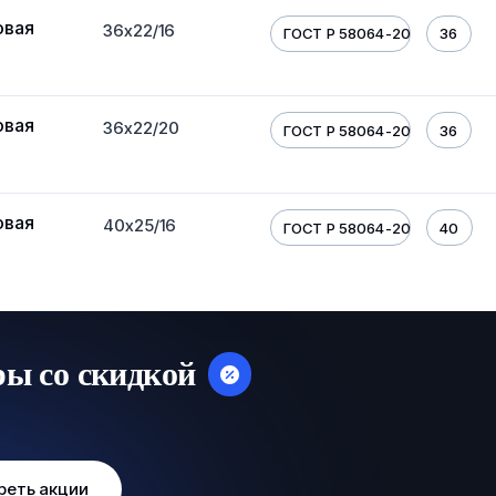
овая
36х22/16
ГОСТ Р 58064-2018
36
овая
36х22/20
ГОСТ Р 58064-2018
36
овая
40х25/16
ГОСТ Р 58064-2018
40
ры со скидкой
реть акции