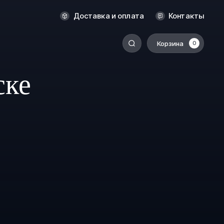
Оренбург
Доставка и оплата
Контакты
Пермь
Корзина
0
-
Ростов-на-Дону
Салехард
ске
Санкт-Петербург
Ставрополь
Сыктывкар
Томск
Тюмень
Уссурийск
Хабаровск
к
Челябинск
Южно-Сахалинск