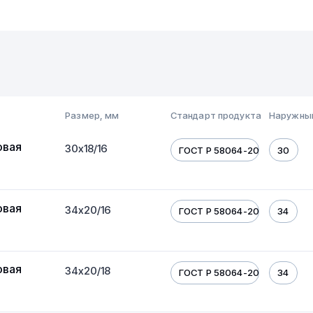
Размер, мм
Стандарт продукта
Наружны
овая
30х18/16
ГОСТ Р 58064-2018
30
овая
34х20/16
ГОСТ Р 58064-2018
34
овая
34х20/18
ГОСТ Р 58064-2018
34