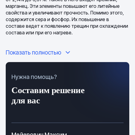
марганец. Эти элементы повышают его литейные
свойства и увеличивают прочность. Помимо этого,
содержится сера и фосфор. Их повышение в
составе ведет к появлению трещин при охлаждении
состава или при его нагреве.
Высокая точность концентрации элементов
Показать полностью
достигается благодаря современным методам
производства. Таким образом, снижается его
хрупкость, при этом повышаются другие
характеристики.
Нужна помощь?
Чугунные отливки изготавливают различной
Составим решение
конфигурации. От наиболее простых: круги, втулки,
так и более сложными по конструкции деталями,
для вас
применяемыми в различных механизмах. Размеры
отличаются от самых мелких изделий до
многометровых.
Отливки разделяются по следующим факторам:
Мейерович Максим