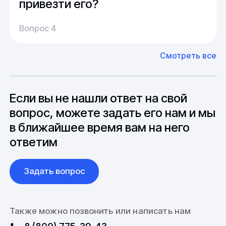
привезти его?
Производство:
Среднее время производства составляет
У нас большой опыт поставок из Европы и
Вопрос 4
20-25 дней, но в зависимости от различных
Азии. Через наших партнеров мы сможем
факторов, таких как наличие материалов,
доставить импортные материалы и
Смотреть все
может быть сокращен до 1 недели.
оборудование. Мы знакомы с
Особо "cложные" товары могут требовать
особенностями взаимодействия с
до 6 месяцев производства.
зарубежными партнерами, включая
вопросы связанные с документацией и
Если вы не нашли ответ на свой
международной логистикой.
вопрос, можете задать его нам и мы
в ближайшее время вам на него
ответим
Задать вопрос
Также можно позвонить или написать нам