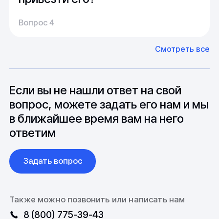
Производство:
Среднее время производства составляет
У нас большой опыт поставок из Европы и
Вопрос 4
20-25 дней, но в зависимости от различных
Азии. Через наших партнеров мы сможем
факторов, таких как наличие материалов,
доставить импортные материалы и
Смотреть все
может быть сокращен до 1 недели.
оборудование. Мы знакомы с
Особо "cложные" товары могут требовать
особенностями взаимодействия с
до 6 месяцев производства.
зарубежными партнерами, включая
вопросы связанные с документацией и
Если вы не нашли ответ на свой
международной логистикой.
вопрос, можете задать его нам и мы
в ближайшее время вам на него
ответим
Задать вопрос
Также можно позвонить или написать нам
8 (800) 775-39-43